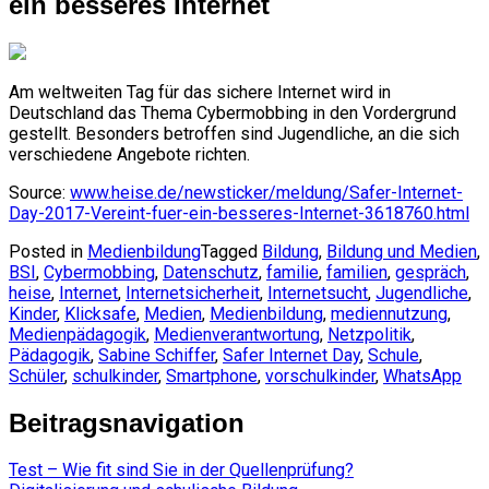
ein besseres Internet
Am weltweiten Tag für das sichere Internet wird in
Deutschland das Thema Cybermobbing in den Vordergrund
gestellt. Besonders betroffen sind Jugendliche, an die sich
verschiedene Angebote richten.
Source:
www.heise.de/newsticker/meldung/Safer-Internet-
Day-2017-Vereint-fuer-ein-besseres-Internet-3618760.html
Posted in
Medienbildung
Tagged
Bildung
,
Bildung und Medien
,
BSI
,
Cybermobbing
,
Datenschutz
,
familie
,
familien
,
gespräch
,
heise
,
Internet
,
Internetsicherheit
,
Internetsucht
,
Jugendliche
,
Kinder
,
Klicksafe
,
Medien
,
Medienbildung
,
mediennutzung
,
Medienpädagogik
,
Medienverantwortung
,
Netzpolitik
,
Pädagogik
,
Sabine Schiffer
,
Safer Internet Day
,
Schule
,
Schüler
,
schulkinder
,
Smartphone
,
vorschulkinder
,
WhatsApp
Beitragsnavigation
Test – Wie fit sind Sie in der Quellenprüfung?