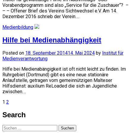
Vorabendprogramm sind also „Service für die Zuschauer“? –
– – Offener Brief des Vereins Sichtwechsel e.V. Am 14.
Dezember 2016 schrieb der Verein….
Medienbildung
Hilfe bei Medienabhängigkeit
Posted on
18. September 2014
14. Mai 2024
by
Institut für
Medienverantwortung
Hilfe bei Medienabängigkeit ist oft nicht leicht zu finden. Im
Ruhrgebiet (Dortmund) gibt es eine neue stationäre
Anlaufstelle, getragen vom gemeinnützigen Malteser
Hilfsdienst: auxilium ReLoaded die sich an Jugendliche
zwischen….
Seitennummerierung
1
2
der
Search
Beiträge
Suchen