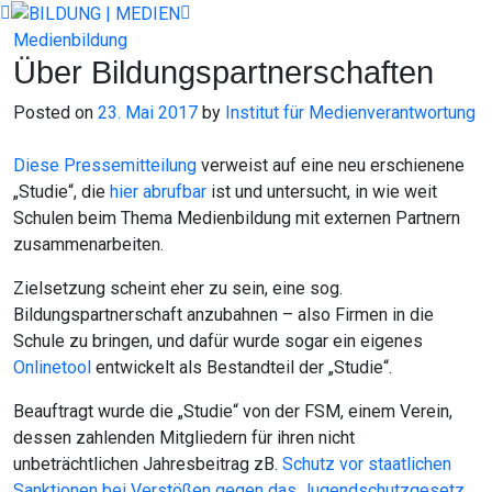
Skip
to
Medienbildung
content
Über Bildungspartnerschaften
Posted on
23. Mai 2017
by
Institut für Medienverantwortung
Diese Pressemitteilung
verweist auf eine neu erschienene
„Studie“, die
hier abrufbar
ist und untersucht, in wie weit
Schulen beim Thema Medienbildung mit externen Partnern
zusammenarbeiten.
Zielsetzung scheint eher zu sein, eine sog.
Bildungspartnerschaft anzubahnen – also Firmen in die
Schule zu bringen, und dafür wurde sogar ein eigenes
Onlinetool
entwickelt als Bestandteil der „Studie“.
Beauftragt wurde die „Studie“ von der FSM, einem Verein,
dessen zahlenden Mitgliedern für ihren nicht
unbeträchtlichen Jahresbeitrag zB.
Schutz vor staatlichen
Sanktionen bei Verstößen gegen das Jugendschutzgesetz