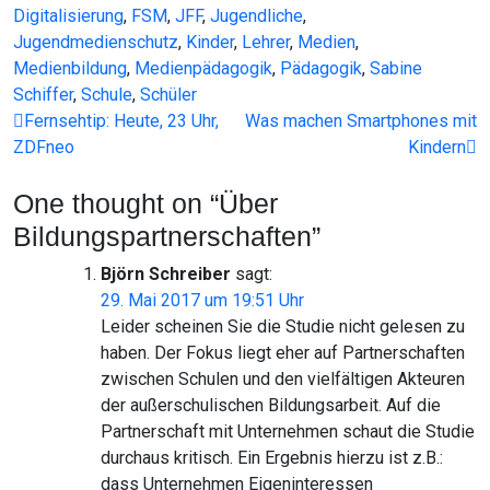
Digitalisierung
,
FSM
,
JFF
,
Jugendliche
,
Jugendmedienschutz
,
Kinder
,
Lehrer
,
Medien
,
Medienbildung
,
Medienpädagogik
,
Pädagogik
,
Sabine
Schiffer
,
Schule
,
Schüler
Beitragsnavigation
Fernsehtip: Heute, 23 Uhr,
Was machen Smartphones mit
ZDFneo
Kindern
One thought on “
Über
Bildungspartnerschaften
”
Björn Schreiber
sagt:
29. Mai 2017 um 19:51 Uhr
Leider scheinen Sie die Studie nicht gelesen zu
haben. Der Fokus liegt eher auf Partnerschaften
zwischen Schulen und den vielfältigen Akteuren
der außerschulischen Bildungsarbeit. Auf die
Partnerschaft mit Unternehmen schaut die Studie
durchaus kritisch. Ein Ergebnis hierzu ist z.B.:
dass Unternehmen Eigeninteressen