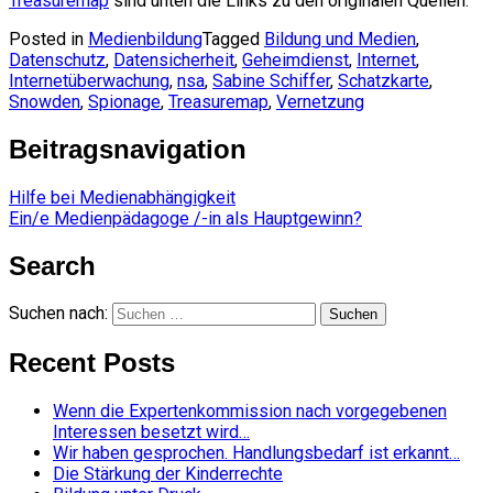
Treasuremap
sind unten die Links zu den originalen Quellen.
Posted in
Medienbildung
Tagged
Bildung und Medien
,
Datenschutz
,
Datensicherheit
,
Geheimdienst
,
Internet
,
Internetüberwachung
,
nsa
,
Sabine Schiffer
,
Schatzkarte
,
Snowden
,
Spionage
,
Treasuremap
,
Vernetzung
Beitragsnavigation
Hilfe bei Medienabhängigkeit
Ein/e Medienpädagoge /-in als Hauptgewinn?
Search
Suchen nach:
Recent Posts
Wenn die Expertenkommission nach vorgegebenen
Interessen besetzt wird…
Wir haben gesprochen. Handlungsbedarf ist erkannt…
Die Stärkung der Kinderrechte