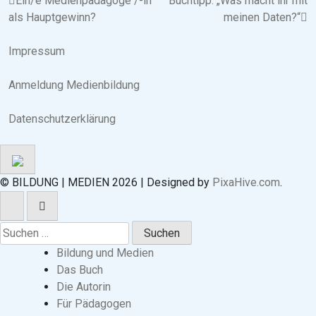
Beitragsnavigation
Ein/e Medienpädagoge /-in
Buchtipp: „Was macht ihr mit
als Hauptgewinn?
meinen Daten?“
Impressum
Anmeldung Medienbildung
Datenschutzerklärung
© BILDUNG | MEDIEN 2026
|
Designed by
PixaHive.com
.
Suchen
nach:
Bildung und Medien
Das Buch
Die Autorin
Für Pädagogen